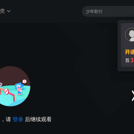
类
3
首
因，请
登录
后继续观看