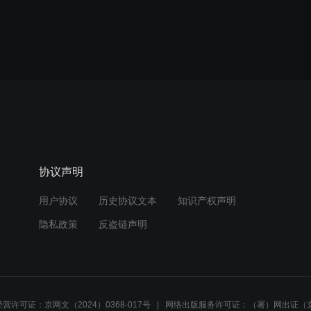
协议声明
用户协议
历史协议文本
知识产权声明
隐私政策
反盗链声明
营许可证：京网文（2024）0368-017号
网络出版服务许可证：（署）网出证（京