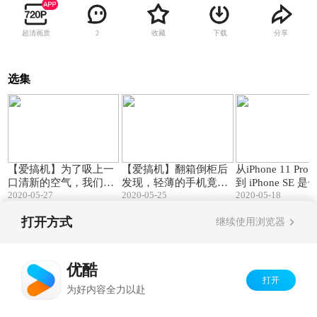
超清画质
收藏
下载
分享
2
选集
09:30
13:08
【爱搞机】为了吸上一
【爱搞机】翻箱倒柜后
从iPhone 11 Pro
口清新的空气，我们花
发现，轻薄的手机竟这
到 iPhone SE 
2020-05-27
2020-05-25
2020-05-18
了一笔大价钱，爽！
么难得——一加8评测
样的体验？
打开方式
继续使用浏览器
Copyright©
2026
优酷 youku.com
版权所有
京ICP备06050721号-1
优酷
打开
为好内容全力以赴