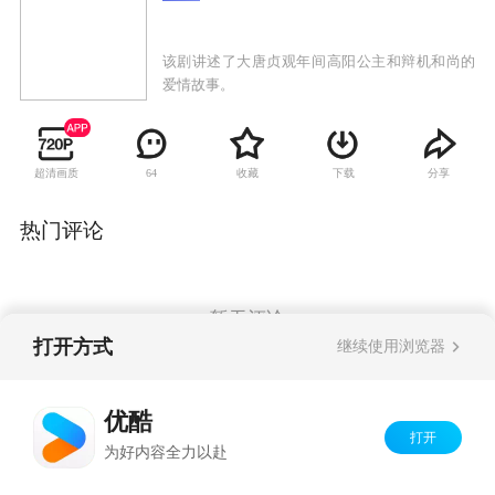
该剧讲述了大唐贞观年间高阳公主和辩机和尚的
爱情故事。
超清画质
收藏
下载
分享
64
热门评论
暂无评论
打开方式
继续使用浏览器
Copyright©
2026
优酷 youku.com
版权所有
优酷
京ICP备06050721号-1
打开
为好内容全力以赴