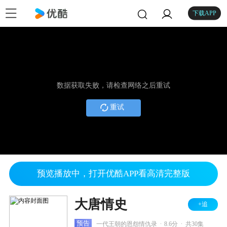
下载APP
数据获取失败，请检查网络之后重试
重试
预览播放中，打开优酷APP看高清完整版
大唐情史
+追
.
.
预告
一代王朝的恩怨情仇录
8.6分
共30集