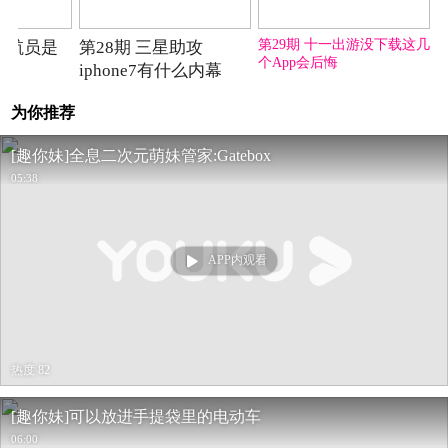
第27期
第28期
第29期
第29期 十一出游没下载这几
朝宇航员是
第28期 三星助攻
个App会后悔
亡的
iphone7有什么内幕
为你推荐
[趣你妹]全息二次元萌妹管家:Gatebox
05:38
APP内观看
热度 82
[趣你妹]可以放进手提袋里的电动车
06:00