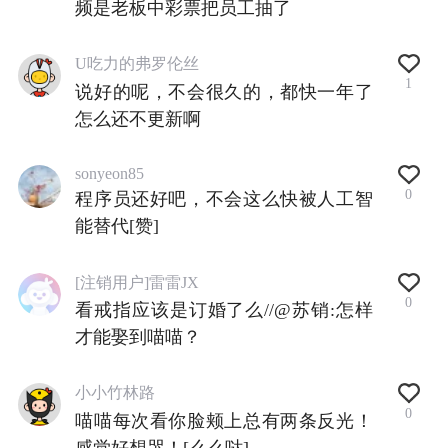
频是老板中彩票把员工抽了
U吃力的弗罗伦丝
1
说好的呢，不会很久的，都快一年了
怎么还不更新啊
sonyeon85
0
程序员还好吧，不会这么快被人工智
能替代[赞]
[注销用户]雷雷JX
0
看戒指应该是订婚了么//@苏销:怎样
才能娶到喵喵？
小小竹林路
0
喵喵每次看你脸颊上总有两条反光！