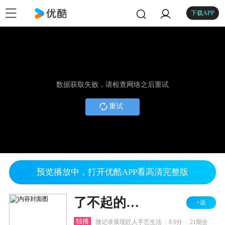
下载APP
数据获取失败，请检查网络之后重试
重试
预览播放中，打开优酷APP看高清完整版
了不起的匠人 第一季
+追
.
.
独播
微记录展现匠人手艺生活
8.6分
21期全