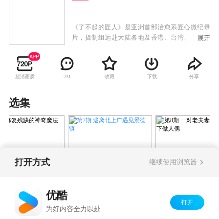
《了不起的匠人》是亚洲首部治愈系匠心微纪录
片，摄制组远赴大陆各地及香港、台湾、日本等
展开
亚洲地区，将镜头对准极具匠心的20位亚洲匠人
的手艺生活，用微纪录的形式展现精妙的20件器
物及各地的人文风情。“全民女神”林志玲也将加
超清画质
收藏
下载
分享
231
盟《了不起的匠人》节目，除了担任分享人，还
将把20位匠人的故事，用声音为他们刻画记录并
和网友分享。具有标志性嗓音的林志玲和纪录片
选集
的跨界混搭，也将带来出其不意的视听感受。
2016-07-05
2016-07-12
201
打开方式
继续使用浏览器
第7期 逃离北上广遇见景德
期 修复残缺的神奇
第8期 一对老夫
镇
士山下做人偶
优酷
打开
Copyright©
2026
优酷 youku.com
版权所有
为好内容全力以赴
京ICP备06050721号-1