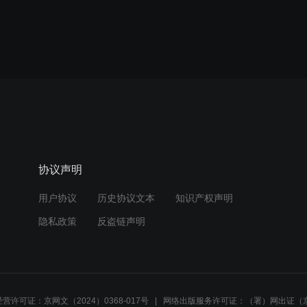
协议声明
用户协议
历史协议文本
知识产权声明
隐私政策
反盗链声明
营许可证：京网文（2024）0368-017号
网络出版服务许可证：（署）网出证（京