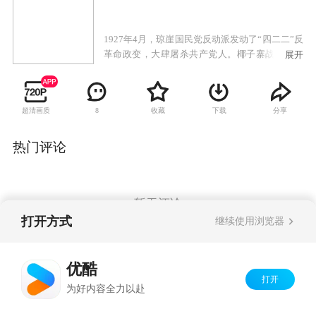
1927年4月，琼崖国民党反动派发动了“四二二”反
革命政变，大肆屠杀共产党人。椰子寨战斗中，
展开
临危受命的杨善集等人牺牲。王文明率剩余力量
转进母瑞山。不久，特委因叛徒出卖而被破坏，
主要领导人牺牲，一时琼崖革命群龙无首。冯白
超清画质
收藏
下载
分享
8
驹上山寻找王文明，并主持临时特委工作，相继
成立了独立师和女子军特务连。敌军进剿使琼崖
武装几乎损失殆尽。冯白驹率残部再上母瑞山，
热门评论
重开星火燎原，完成了“云龙改编”，并打响抗日
第一枪，随后建立了五指山等根据地，为后来解
放海南岛，做出了巨大贡献。
暂无评论
打开方式
继续使用浏览器
Copyright©
2026
优酷 youku.com
版权所有
优酷
京ICP备06050721号-1
打开
为好内容全力以赴