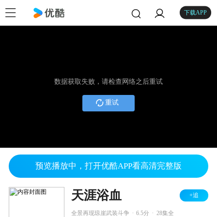
下载APP
数据获取失败，请检查网络之后重试
重试
预览播放中，打开优酷APP看高清完整版
天涯浴血
+追
.
.
全景再现琼崖武装斗争
6.5分
28集全