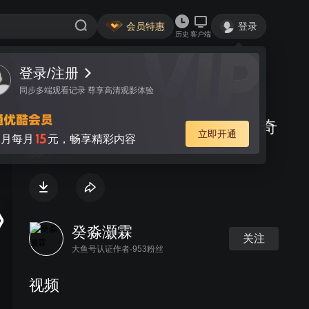
会员特惠
登录
历史
客户端
登录/注册
视频
讨论
同步多端观看记录 尊享高清观影体验
《少年西游记》公测TVC之法宝奇
立即开通
15
月每月
元，畅享精彩内容
缘
癸淼灏霖
关注
大鱼号认证作者·953粉丝
视频