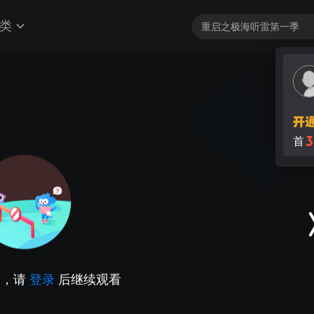
类
3
首
因，请
登录
后继续观看