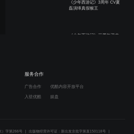
《少年西游记》3周年 CV夏
磊演绎真假猴王
《少年西游记》三周年迎来
紫金时代最强神将
三国策略竞技手游《少年三
服务合作
国志：零》首曝视频
广告合作
优酷内容开放平台
入驻优酷
娱盘
正当少年，不负三国！《少
年三国志2》预约开启
）字第266号
出版物经营许可证：新出发京批字第直150118号