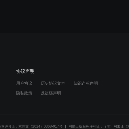
协议声明
用户协议
历史协议文本
知识产权声明
隐私政策
反盗链声明
营许可证：京网文（2024）0368-017号
网络出版服务许可证：（署）网出证（京