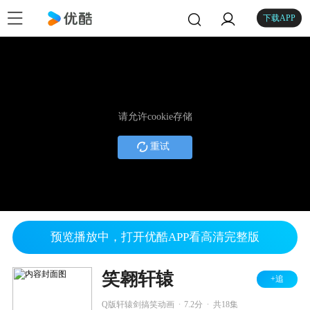
下载APP
请允许cookie存储
重试
预览播放中，打开优酷APP看高清完整版
笑翱轩辕
+追
.
.
Q版轩辕剑搞笑动画
7.2分
共18集