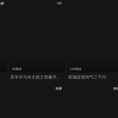
独播
VIP
26期全
134期全
喜羊羊与灰太狼之智趣羊学堂之五奇幻成语书
新编蓝猫淘气三千问
独播
独