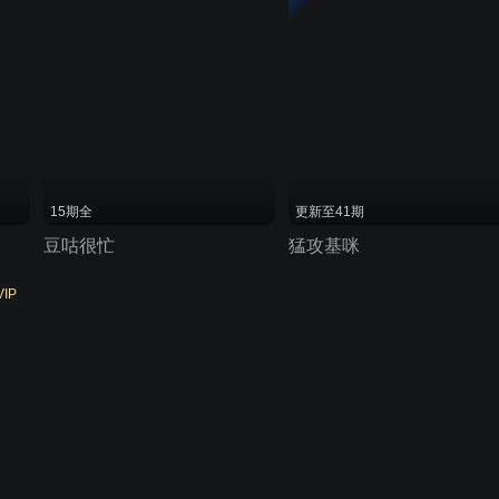
15期全
更新至41期
豆咕很忙
猛攻基咪
VIP