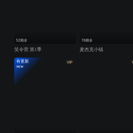
52期全
78期全
笑令营 第1季
麦杰克小镇
有更新
VIP
NEW