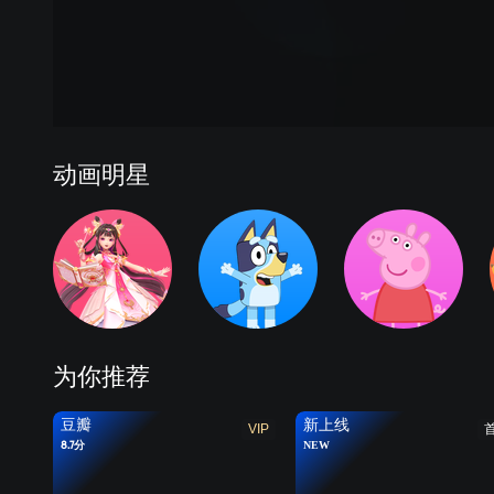
动画明星
为你推荐
豆瓣
新上线
VIP
8.7分
NEW