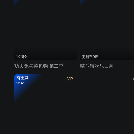
10期全
更新至9期
功夫兔与菜包狗 第二季
喵爪镇欢乐日常
有更新
VIP
NEW