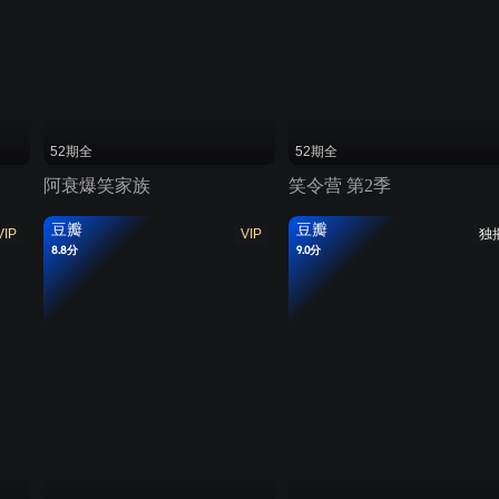
52期全
52期全
阿衰爆笑家族
笑令营 第2季
豆瓣
豆瓣
VIP
VIP
独
8.8分
9.0分