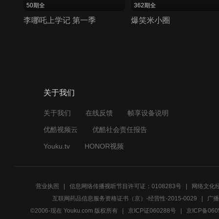
50期全
362期全
李哪吒上学记 第一季
爆笑米小圈
关于我们
关于我们
在线反馈
帧享设备说明
优酷视频云
优酷社会责任报告
Youku.tv
HONOR视频
营业执照
信息网络传播视听节目许可证：0108283号
网络文化经
互联网药品信息服务资格证书（京）-经营性-2015-0029
广播
©2006-现在 Youku.com 版权所有
京ICP证060288号
京ICP备060