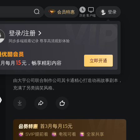
会员特惠
登录
历史
客户端
登录/注册
视频
讨论
1
同步多端观看记录 尊享高清观影体验
笑翱轩辕
简介
立即开通
15
月每月
元，畅享精彩内容
校园
幽默
友情
由大宇公司联合制作公司其卡通精心打造动画故事剧本，
充满了另类搞笑风格。
首3月每月15元