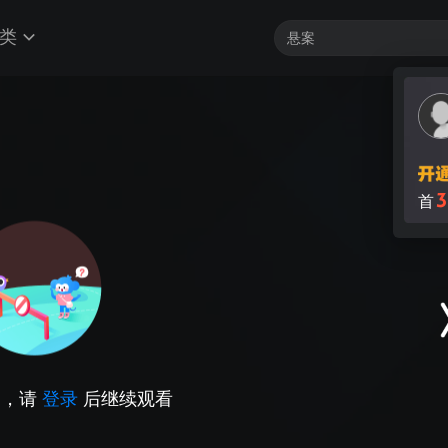
类
3
首
因，请
登录
后继续观看