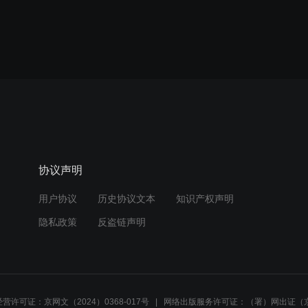
协议声明
用户协议
历史协议文本
知识产权声明
隐私政策
反盗链声明
营许可证：京网文（2024）0368-017号
网络出版服务许可证：（署）网出证（京