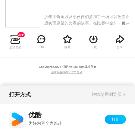
少年主角金以及小伙伴们参加了一场可以改变命
运实现愿望的比赛的故事。在比赛中金和他的小
展开
伙伴们团结一致不断冒险客服困难战胜了一个又
一个敌人，来到了异常强大的对手面前，他们的
命运将会如何发展？随着大赛中各怀心思的参赛
超清画质
收藏
下载
分享
116
者们之间的角逐，比赛的走向又会发生哪些改变
呢？
Copyright©
2026
优酷 youku.com
版权所有
京ICP备06050721号-1
打开方式
继续使用浏览器
优酷
打开
为好内容全力以赴