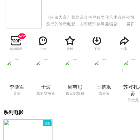
《轩辕大帝》是北京金色里程文化艺术有限公司
发行的传奇电影，由李晓军执导兼编剧，于波、
展开
班嘉佳、周韦彤、王德顺、苏登扎木苏等主演。
影片以中华人文始祖轩辕黄帝（于波 饰）与元妃
嫘祖（周韦彤 饰）的传奇爱情故事为线索，讲述
超清画质
收藏
下载
分享
3240
了五千年前有熊氏部落首领姬地率领族人渡黄
河、斗猛兽、联合氏族战蚩尤（苏登扎木苏
饰）、最终统一华夏各部落的壮阔史诗。演绎黄
帝、炎帝（王德顺 饰）、蚩尤三大部落的兴衰聚
散，成功再现了远古华夏民族壮阔感人的发展历
程。
李晓军
于波
周韦彤
王德顺
苏登扎
苏
导演
饰轩辕黄帝
饰元妃嫘祖
饰炎帝
饰蚩尤
系列电影
预告