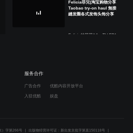
Felicia菲兒|淘宝购物分享
Taobao try-on haul 無接
縫发圈各式发饰头饰分享
Felicia林菲菲|VlogTV EP1:
购物血拚日+巧遇自動榨汁
机
Felicia林菲菲|零失敗率!新
服务合作
手也能简单完成的軽乳酪蛋
糕Soft cheese cake
广告合作
优酷内容开放平台
入驻优酷
娱盘
Felicia林菲菲|美妆评測|五
月份爱用美妆產品Haul May
Favorites*台湾购物分享
）字第266号
出版物经营许可证：新出发京批字第直150118号