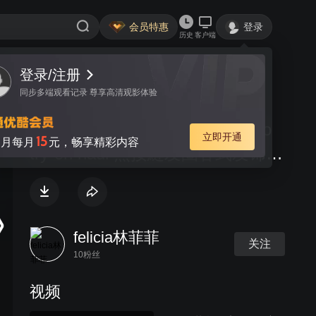
会员特惠
登录
历史
客户端
登录/注册
视频
讨论
同步多端观看记录 尊享高清观影体验
Felicia菲兒|淘宝购物分享Taobao
立即开通
15
月每月
元，畅享精彩内容
try-on haul 無接縫发圈各式发饰头
饰分享
felicia林菲菲
关注
10粉丝
视频