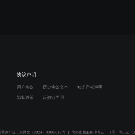
协议声明
用户协议
历史协议文本
知识产权声明
隐私政策
反盗链声明
营许可证：京网文（2024）0368-017号
网络出版服务许可证：（署）网出证（京