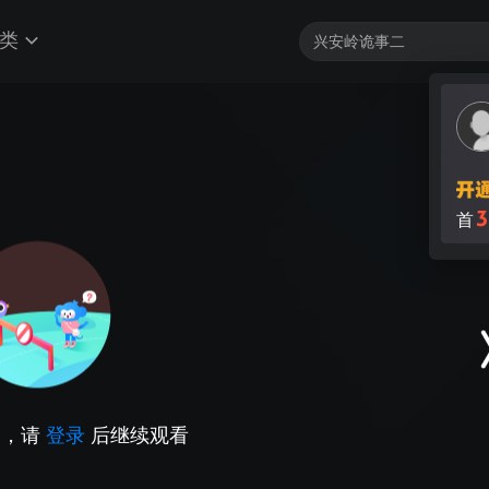
类
3
首
因，请
登录
后继续观看