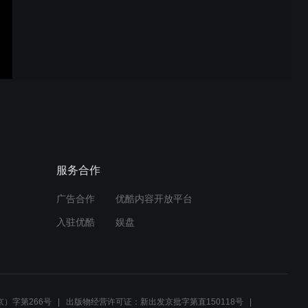
FreeRTOS Trace 工具介绍
uc/OS 5 介绍
服务合作
广告合作
优酷内容开放平台
µC_Probe introduction part
入驻优酷
娱盘
3
µC_Probe introduction part
2
）字第266号
出版物经营许可证：新出发京批字第直150118号