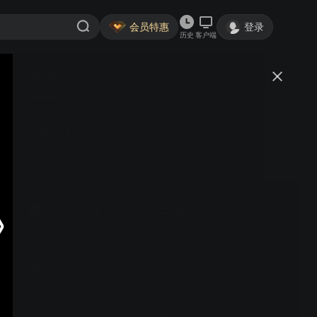
会员特惠
登录
历史
客户端
视频
讨论
3D 打印的革命
嵌入式OS风云录
关注
13粉丝
视频
Micrium Platform Builder 介
绍