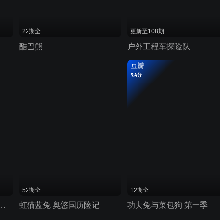
22期全
更新至108期
酷巴熊
户外工程车探险队
豆瓣
9.4分
52期全
12期全
车动画之超级英雄对决
虹猫蓝兔 奥悠国历险记
功夫兔与菜包狗 第一季