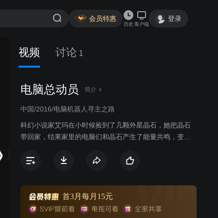
会员特惠
登录
历史
客户端
视频
讨论
1
电脑总动员
简介
中国/2016/电脑机器人寻主之路
科幻小说家艾玛在小时候捡到了几颗外星晶石，她把晶石
带回家，结果家里的电脑们和晶石产生了能量共鸣，变成
了具有生命力的机器人。这些电脑小伙伴们见证了艾玛由
一个小女生变成一名著名科幻小说家的经历，大家感情和
睦，过着无忧无虑的生活。直到有一天，重病的作家突然
离世，而不知缘由的电脑伙伴们也因为设备陈旧而被人类
遗弃至小镇中的垃圾场，从此电脑伙伴们的生活发生了翻
首3月每月15元
天覆地的转变。但电脑伙伴们不甘于被遗弃的命运，他们