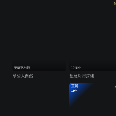
更新至24期
10期全
摩登大自然
创意厨房搭建
豆瓣
7.5分