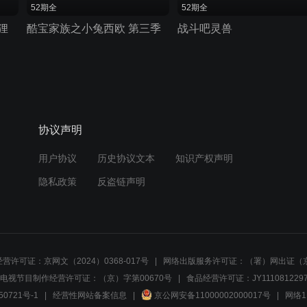
52期全
52期全
狸
酷宝家族之小兔西欧 第三季
战斗吧灵兽
协议声明
用户协议
历史协议文本
知识产权声明
隐私政策
反盗链声明
营许可证：京网文（2024）0368-017号
网络出版服务许可证：（署）网出证（京
电视节目制作经营许可证：（京）字第00670号
食品经营许可证：JY1110812297
50721号-1
经营性网站备案信息
京公网安备11000002000017号
网络1