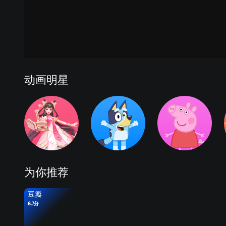
动画明星
为你推荐
豆瓣
8.7分