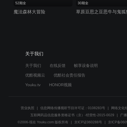
52期全
30期全
魔法森林大冒险
草原豆思之豆思牛与鬼狐
关于我们
关于我们
在线反馈
帧享设备说明
优酷视频云
优酷社会责任报告
Youku.tv
HONOR视频
营业执照
信息网络传播视听节目许可证：0108283号
网络文化经
互联网药品信息服务资格证书（京）-经营性-2015-0029
广播
©2006-现在 Youku.com 版权所有
京ICP证060288号
京ICP备060