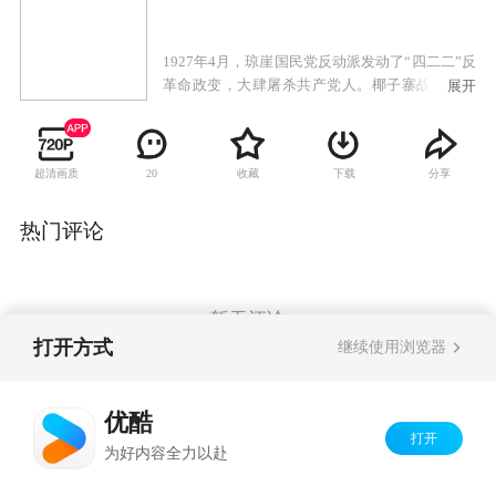
1927年4月，琼崖国民党反动派发动了“四二二”反
革命政变，大肆屠杀共产党人。椰子寨战斗中，
展开
临危受命的杨善集等人牺牲。王文明率剩余力量
转进母瑞山。不久，特委因叛徒出卖而被破坏，
主要领导人牺牲，一时琼崖革命群龙无首。冯白
超清画质
收藏
下载
分享
20
驹上山寻找王文明，并主持临时特委工作，相继
成立了独立师和女子军特务连。敌军进剿使琼崖
武装几乎损失殆尽。冯白驹率残部再上母瑞山，
热门评论
重开星火燎原，完成了“云龙改编”，并打响抗日
第一枪，随后建立了五指山等根据地，为后来解
放海南岛，做出了巨大贡献。
暂无评论
打开方式
继续使用浏览器
Copyright©
2026
优酷 youku.com
版权所有
优酷
京ICP备06050721号-1
打开
为好内容全力以赴