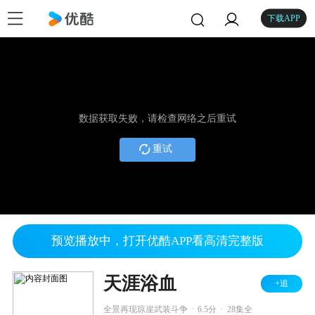
下载APP
数据获取失败，请检查网络之后重试
重试
预览播放中，打开优酷APP看高清完整版
天涯浴血
+追
.
.
全景再现琼崖武装斗争
6.5分
28集全