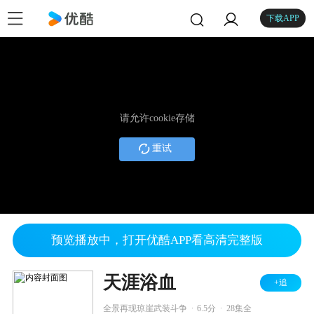
下载APP
请允许cookie存储
重试
预览播放中，打开优酷APP看高清完整版
天涯浴血
+追
.
.
全景再现琼崖武装斗争
6.5分
28集全