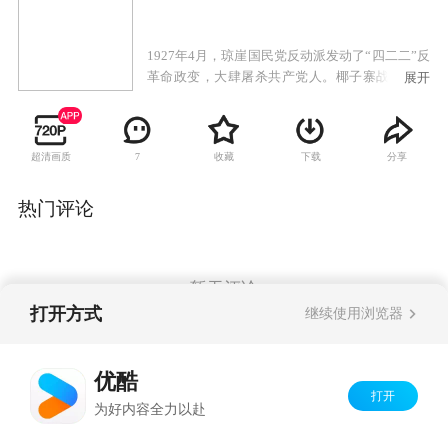
1927年4月，琼崖国民党反动派发动了“四二二”反
革命政变，大肆屠杀共产党人。椰子寨战斗中，
展开
临危受命的杨善集等人牺牲。王文明率剩余力量
转进母瑞山。不久，特委因叛徒出卖而被破坏，
主要领导人牺牲，一时琼崖革命群龙无首。冯白
超清画质
收藏
下载
分享
7
驹上山寻找王文明，并主持临时特委工作，相继
成立了独立师和女子军特务连。敌军进剿使琼崖
武装几乎损失殆尽。冯白驹率残部再上母瑞山，
热门评论
重开星火燎原，完成了“云龙改编”，并打响抗日
第一枪，随后建立了五指山等根据地，为后来解
放海南岛，做出了巨大贡献。
暂无评论
打开方式
继续使用浏览器
Copyright©
2026
优酷 youku.com
版权所有
优酷
京ICP备06050721号-1
打开
为好内容全力以赴