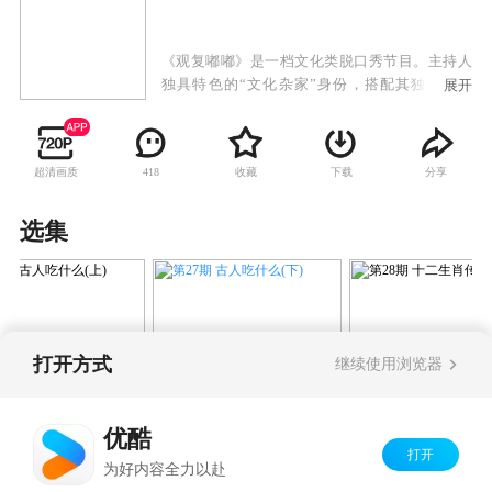
《观复嘟嘟》是一档文化类脱口秀节目。主持人
独具特色的“文化杂家”身份，搭配其独一无二
展开
的“马氏”语言方式，将文化、历史、热点事件等
与电影充分结合解读，只说道理，不求真相。这
是一个有态度的脱口秀，有玄机的脱手秀。
超清画质
收藏
下载
分享
418
选集
打开方式
继续使用浏览器
第27期 古人吃什么(下)
期 古人吃什么(上)
第28期 十二生肖
优酷
打开
Copyright©
2026
优酷 youku.com
版权所有
为好内容全力以赴
京ICP备06050721号-1