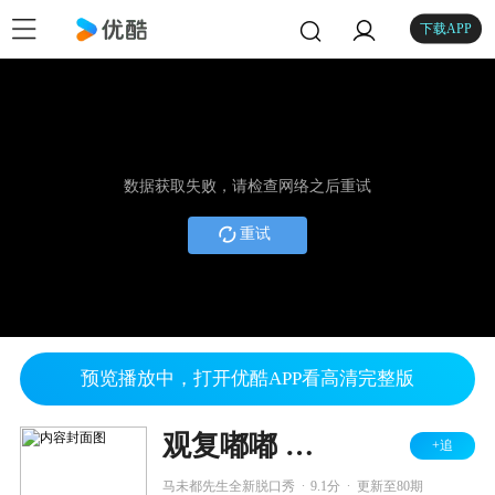
下载APP
数据获取失败，请检查网络之后重试
重试
预览播放中，打开优酷APP看高清完整版
观复嘟嘟 第一季
+追
.
.
马未都先生全新脱口秀
9.1分
更新至80期