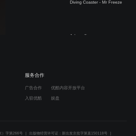
Diving Coaster - Mr Freeze
Jokers Jinx
Double Launch Coaster -
服务合作
Speed The Ride
广告合作
优酷内容开放平台
入驻优酷
娱盘
Water Coaster -
Vonkaputous
）字第266号
出版物经营许可证：新出发京批字第直150118号