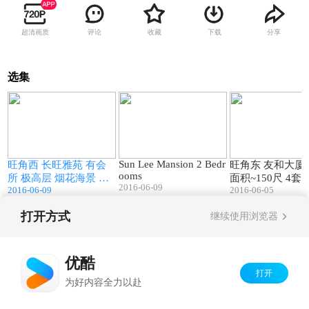
超清画质
评论
收藏
下载
分享
选集
3
01:27
00:53
Sun Lee Mansion 2 Bedr
旺角西 长旺雅苑 有会
旺角东 友和大厦
ooms
尺
所 极高层 烟花海景 精
面积~150尺 4套房
2016-06-09
2016-06-09
2016-06-05
8
装 实用447尺 2房2厅1
月租7200, 中6500
角
卫1厨 月租 HKD 17000
00) 开放式1卫 
打开方式
继续使用浏览器
5分钟到旺角地铁站
衣机) 5分钟到旺
角地铁站
Copyright©
2026
优酷 youku.com
版权所有
京ICP备06050721号-1
优酷
打开
为好内容全力以赴