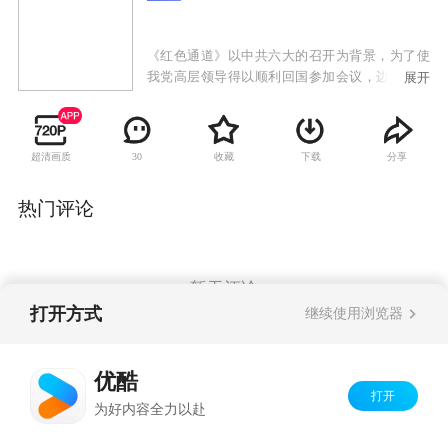
《红色通道》以中共六大的召开为背景，为了使
我党高层领导得以顺利回国参加会议，边境地下
展开
党员们在短短的十天之内，用生命和鲜血铺就了
一条红色通道，从而保证了会议的正常召开。剧
中刘烨饰演了一位共产党的超级特工，为了帮助
超清画质
收藏
下载
分享
30
共产党高层领导顺利回国，他带领地下党员们与
敌人展开了一场斗智斗勇的保卫战。
热门评论
暂无评论
打开方式
继续使用浏览器
Copyright©
2026
优酷 youku.com
版权所有
优酷
京ICP备06050721号-1
打开
为好内容全力以赴