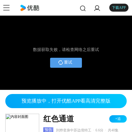
下载APP
数据获取失败，请检查网络之后重试
重试
预览播放中，打开优酷APP看高清完整版
红色通道
+追
.
.
预告
刘烨变身中苏边境特工
6.6分
共40集