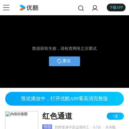
下载APP
数据获取失败，请检查网络之后重试
重试
预览播放中，打开优酷APP看高清完整版
红色通道
+追
.
.
预告
刘烨变身中苏边境特工
6.7分
共40集