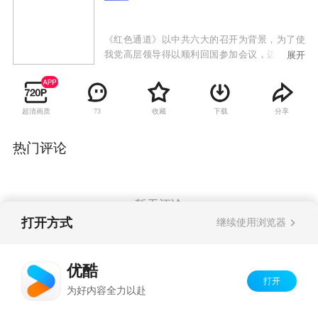
《红色通道》以中共六大的召开为背景，为了使
我党高层领导得以顺利回国参加会议，边境地下
展开
党员们在短短的十天之内，用生命和鲜血铺就了
一条红色通道，从而保证了会议的正常召开。剧
中刘烨饰演了一位共产党的超级特工，为了帮助
超清画质
收藏
下载
分享
73
共产党高层领导顺利回国，他带领地下党员们与
敌人展开了一场斗智斗勇的保卫战。
热门评论
暂无评论
打开方式
继续使用浏览器
Copyright©
2026
优酷 youku.com
版权所有
优酷
京ICP备06050721号-1
打开
为好内容全力以赴