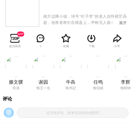
南方边陲小镇，绰号“钉子李”的老人自恃棋艺高
超，他将老将钉在棋盘上，声称无人能令他拔钉
展开
挪将。在那个特殊的时代，百万青年上山下乡。
小镇新来的书记（牛犇 饰）输棋后愤愤不平，派
下属去城里寻找擅长琴棋书画的人才。外号“棋呆
超清画质
收藏
下载
分享
4
子”的北京青年王一生（谢园 饰）稀里糊涂成了破
坏文化大革命的现行反革命，最后被寻找他的人
救了出去。但他似乎对所要去的地方根本没任何
想法，只要有饭有棋就一切都好。“何以解忧，惟
有下棋。”呆子一心只在棋局，他将在那个陌生的
地方和各路下棋高手一一对决……
滕文骥
谢园
牛犇
任鸣
李辉
导演
饰王一生
饰书记
饰倪斌
饰阿钟