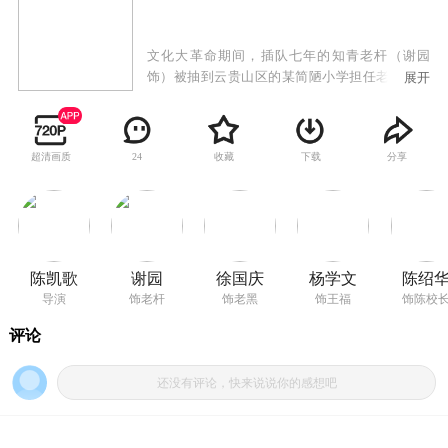
文化大革命期间，插队七年的知青老杆（谢园
饰）被抽到云贵山区的某简陋小学担任老师，知
展开
青伙伴高兴地称他为“孩子王”。但那里师资奇
缺，教材稀少，学校分配他教初三，令他吃惊不
小。学校的政治学习材料多如牛毛，但孩子们连
超清画质
收藏
下载
分享
24
小学课本上的生字都不认识根本看不懂，老杆感
慨万分，只得从头教起。 几个月过去老杆和学生
们相处得很好，家境贫寒的学生王福（杨学文
饰）很想得到他手中的字典。在一次布置作文
时，他以字典做赌注，今天就能写出记叙明天劳
动的作文。结果王福输了，字典得不到了，他决
陈凯歌
谢园
徐国庆
杨学文
陈绍
心把字典全部抄下来。然而老杆最终还是被退回
导演
饰老杆
饰老黑
饰王福
饰陈校
队里。临走，他把唯一的一本字典留给了王
福……