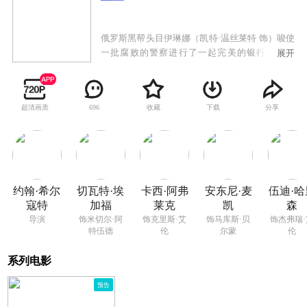
俄罗斯黑帮头目伊琳娜（凯特·温丝莱特 饰）唆使
一批腐败的警察进行了一起完美的银行抢劫行
展开
动，由于几人均身处警界内部，反侦察能力极
强，因此想要查出案件的真相几乎是不可能的事
情。然而，几人并不知道的是，真正的威胁并非
超清画质
收藏
下载
分享
696
来自警方的调查，而是有人正在虎视眈眈的盯着
他们所得到的巨额报酬。此役之后，伊琳娜野心
不减，殊不知几名警察在巨大的压力之下早已经
矛盾重重，濒临崩溃的边缘。其中马库斯（安东
尼·麦凯 饰）不仅要面对内心的挣扎，还要应付那
个初出茅庐正义感爆棚的菜鸟搭档克里斯（卡西·
约翰·希尔
切瓦特·埃
卡西·阿弗
安东尼·麦
伍迪·哈
阿弗莱克 饰），敏锐的克里斯似乎已经开始察觉
寇特
加福
莱克
凯
森
自己身边正在发生的事情。
导演
饰米切尔·阿
饰克里斯·艾
饰马库斯·贝
饰杰弗瑞·
特伍德
伦
尔蒙
伦
系列电影
预告