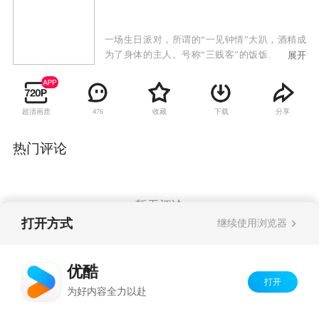
一场生日派对，所谓的“一见钟情”大趴，酒精成
为了身体的主人。号称“三贱客”的饭饭、大虾、
展开
老刁宿醉醒来发现结婚了。七年前，饭饭初恋，
那份美好而纯粹的爱情最终随着大学毕业不了了
之。七年后，饭饭和得到母亲首肯的“完美”男友
超清画质
收藏
下载
分享
476
郑言已相恋三年。然而一夜间生活彻底脱轨，饭
饭偏偏撞上了那个她再也不想记起和看见的人
——前男友王路易，而且两人领了证。饭饭的“贱
热门评论
友”们也未逃脱命运的玩笑——十项全能暖男大虾
追了个倒霉野模史燕，而不婚主义者老刁竟搭上
了博雅集团的少爷顾念平。由此，从天而降的结
婚证彻底打乱了六个人刚刚开始的而立生涯。
暂无评论
打开方式
继续使用浏览器
Copyright©
2026
优酷 youku.com
版权所有
优酷
京ICP备06050721号-1
打开
为好内容全力以赴