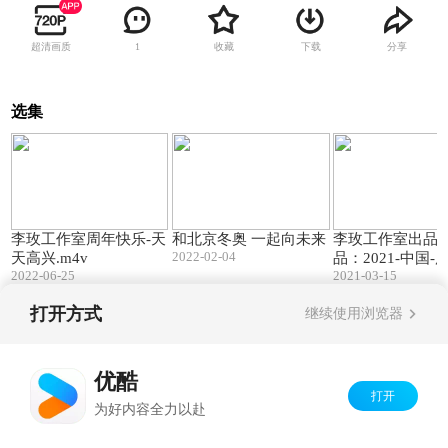
超清画质
收藏
下载
分享
1
选集
01:17
05:23
李玫工作室周年快乐-天
和北京冬奥 一起向未来
李玫工作室出品
2022-02-04
天高兴.m4v
品：2021-中国-广
2022-06-25
on Chichi
2021-03-15
打开方式
继续使用浏览器
Copyright©
2026
优酷 youku.com
版权所有
京ICP备06050721号-1
优酷
打开
为好内容全力以赴