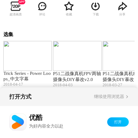
超清画质
评论
收藏
下载
分享
选集
11:38
02:26
Trick Series - Power Loo
P51二战像真机FPV两轴
P51二战像真机F
ps_中文字幕
摄像头DIY暴改v2.0
摄像头DIY暴改
2018-04-17
2018-04-03
2018-03-27
打开方式
继续使用浏览器
Copyright©
2026
优酷 youku.com
版权所有
京ICP备06050721号-1
优酷
打开
为好内容全力以赴