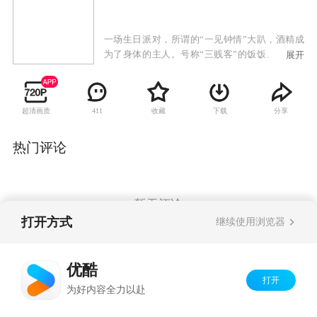
一场生日派对，所谓的“一见钟情”大趴，酒精成
为了身体的主人。号称“三贱客”的饭饭、大虾、
展开
老刁宿醉醒来发现结婚了。七年前，饭饭初恋，
那份美好而纯粹的爱情最终随着大学毕业不了了
之。七年后，饭饭和得到母亲首肯的“完美”男友
超清画质
收藏
下载
分享
411
郑言已相恋三年。然而一夜间生活彻底脱轨，饭
饭偏偏撞上了那个她再也不想记起和看见的人
——前男友王路易，而且两人领了证。饭饭的“贱
热门评论
友”们也未逃脱命运的玩笑——十项全能暖男大虾
追了个倒霉野模史燕，而不婚主义者老刁竟搭上
了博雅集团的少爷顾念平。由此，从天而降的结
婚证彻底打乱了六个人刚刚开始的而立生涯。
暂无评论
打开方式
继续使用浏览器
Copyright©
2026
优酷 youku.com
版权所有
优酷
京ICP备06050721号-1
打开
为好内容全力以赴