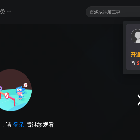
类
3
首
因，请
登录
后继续观看