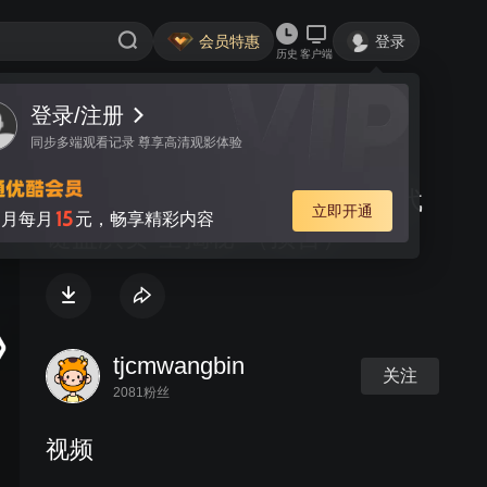
会员特惠
登录
历史
客户端
登录/注册
视频
讨论
同步多端观看记录 尊享高清观影体验
王滨老师最新教程——2016 现代
立即开通
15
月每月
元，畅享精彩内容
键盘演奏 全揭秘 （预告）
tjcmwangbin
关注
2081粉丝
视频