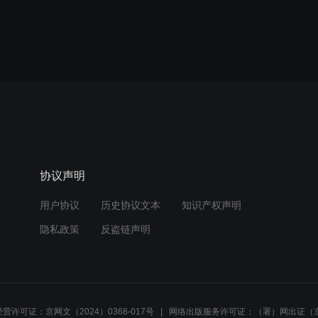
协议声明
用户协议
历史协议文本
知识产权声明
隐私政策
反盗链声明
营许可证：京网文（2024）0368-017号
网络出版服务许可证：（署）网出证（京