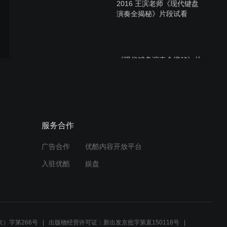
2016 王滨老师《现代键盘
演奏全揭秘》片段试看
《现代键盘演奏全揭秘》片
段试看
王滨老师最新教程——2016
服务合作
现代键盘演奏 全揭秘 （预
告）
广告合作
优酷内容开放平台
入驻优酷
娱盘
baby（dirty loops）讲解预
告
）字第266号
出版物经营许可证：新出发京批字第直150118号