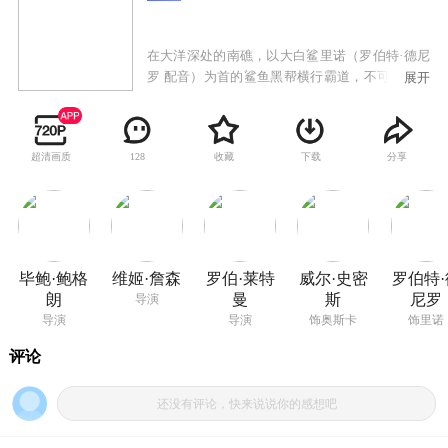
在大洋深处的南礁，以大白鲨里诺（罗伯特·德尼
罗 配音）为首的鲨鱼黑帮横行霸道，不可一世，
展开
其他鱼类对他们又恨又怕，时刻希望有鱼出来主
持公道，消灭这群恶棍。里诺虽然邪恶，不过却
格外疼爱他的儿子弗兰奇（迈克尔·因佩里奥利 配
超清画质
收藏
下载
分享
128
音）和兰尼（杰克·布莱克 配音）。与凶暴的父亲
和哥哥不同，兰尼心地善良，平易近鱼，甚至还
是个素食主义者。 吊儿郎当的清洗店小职员奥斯
卡（威尔·史密斯 配音）欠下老板钱财，债台高
筑。被五花大绑的他遭到弗兰奇的追杀，而弗兰
奇却被突然出现的铁锚砸死。喜好吹牛的奥斯卡
毕鲍·鲍格
维姬·詹森
罗伯·莱特
威尔·史密
罗伯特·
因此宣称弗兰奇死于他之手，他还间接和兰尼成
朗
曼
斯
尼罗
导演
为朋友。然而，这却引起鲨鱼黑帮的愤怒……
导演
导演
饰奥斯卡
饰里诺