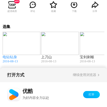
超清画质
评论
收藏
下载
分享
选集
5
01:18
02:33
电钻钻身
上刀山
宝剑刺喉
2016-08-13
2016-08-13
2016-08-13
打开方式
继续使用浏览器
Copyright©
2026
优酷 youku.com
版权所有
京ICP备06050721号-1
优酷
打开
为好内容全力以赴