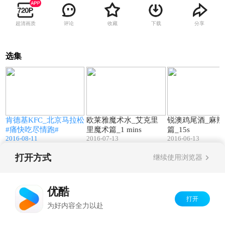
超清画质
评论
收藏
下载
分享
选集
8
00:46
01:01
肯德基KFC_北京马拉松
欧莱雅魔术水_艾克里
锐澳鸡尾酒_麻辣
#痛快吃尽情跑#
里魔术篇_1 mins
篇_15s
2016-08-11
2016-07-13
2016-06-13
打开方式
继续使用浏览器
Copyright©
2026
优酷 youku.com
版权所有
京ICP备06050721号-1
优酷
打开
为好内容全力以赴