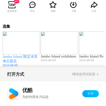
超清画质
评论
收藏
下载
分享
选集
8
00:22
02:14
n
Jambo Island exhibition
Jambo Island Pro
Jambo Island 限定冰淇
2016-08-09
2016-08-09
淋主題店
2016-08-09
打开方式
继续使用浏览器
Copyright©
2026
优酷 youku.com
版权所有
京ICP备06050721号-1
优酷
打开
为好内容全力以赴