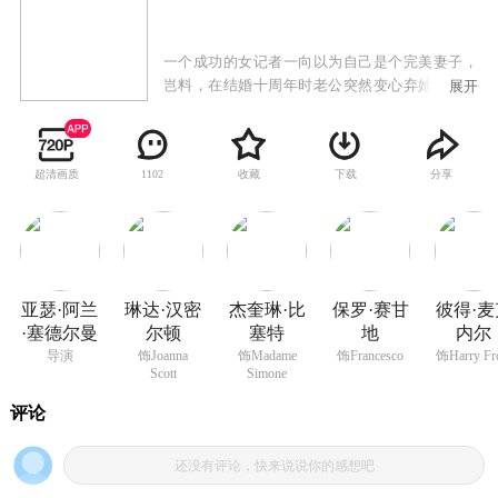
一个成功的女记者一向以为自己是个完美妻子，
岂料，在结婚十周年时老公突然变心弃她而去。
展开
为了逃避烦恼，她走到巴黎，在一名艳丽风流的
夫人指导下，学会了吸引男人的手段，并在往后
一连串的情色经历中，重获自信及了解到自我的
超清画质
收藏
下载
分享
1102
价值。
亚瑟·阿兰
琳达·汉密
杰奎琳·比
保罗·赛甘
彼得·麦
·塞德尔曼
尔顿
塞特
地
内尔
导演
饰Joanna
饰Madame
饰Francesco
饰Harry Fr
Scott
Simone