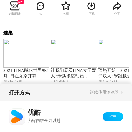
超清画质
收藏
下载
分享
45
选集
02:05
02:04
2021 FINA跳水世界杯5
让我们看看FINA女子双
预热开始！2021F
月1日在东京开幕，你
人3米跳板运动员，你
子双人3米跳板热
2021-04-30
2021-04-30
2021-04-30
最喜欢的女子10米跳台
熟悉的都在吗？
队巡礼
选手是谁？
打开方式
继续使用浏览器
Copyright©
2026
优酷 youku.com
版权所有
京ICP备06050721号-1
优酷
打开
为好内容全力以赴