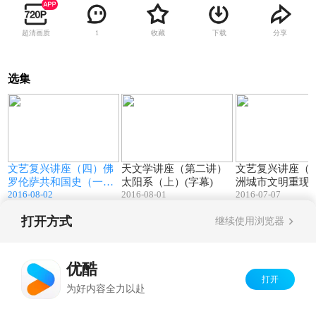
超清画质
收藏
下载
分享
1
选集
9
46:09
79:03
文艺复兴讲座（四）佛
天文学讲座（第二讲）
文艺复兴讲座（二
罗伦萨共和国史（一）
太阳系（上）(字幕)
洲城市文明重现
2016-08-02
2016-08-01
2016-07-07
共和国的创建
打开方式
继续使用浏览器
Copyright©
2026
优酷 youku.com
版权所有
京ICP备06050721号-1
优酷
打开
为好内容全力以赴