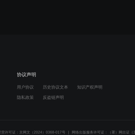
协议声明
用户协议
历史协议文本
知识产权声明
隐私政策
反盗链声明
营许可证：京网文（2024）0368-017号
网络出版服务许可证：（署）网出证（京