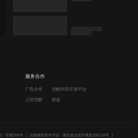
服务合作
广告合作
优酷内容开放平台
入驻优酷
娱盘
）字第266号
出版物经营许可证：新出发京批字第直150118号