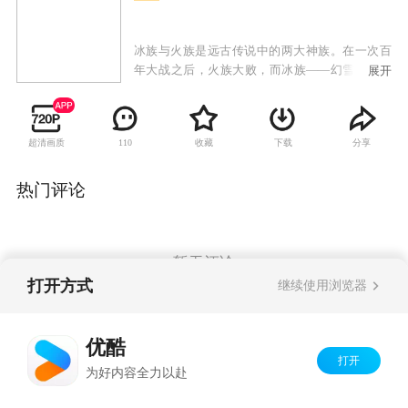
冰族与火族是远古传说中的两大神族。在一次百
年大战之后，火族大败，而冰族——幻雪王国王
展开
室的年轻一代仅剩下卡索和樱空释两位王子。在
王位更迭过程中，卡索先后失去爱人和弟弟樱空
释。登上王位后，卡索意外发现冰族圣地幻雪神
超清画质
收藏
下载
分享
110
山内有邪恶力量存在，他和六位身怀绝技的部族
年轻人进入神秘莫测的幻雪神山，与占据神山的
渊祭斗智斗法。然而当他们打败渊祭强大的四大
热门评论
护法之后，才发现一切都是渊祭布下的惊天阴
谋。期间卡索也费尽艰辛寻找失散的爱人和弟
弟，然而樱空释却被渊祭送入火族，记忆全失的
他成为了火族王子。当冰族与火族再次爆发大战
暂无评论
时，这对昔日的亲兄弟面临生死对决。最终关头
打开方式
继续使用浏览器
正义唤醒良知，兄弟相认，主谋渊祭也得到了应
有的惩罚。
Copyright©
2026
优酷 youku.com
版权所有
优酷
京ICP备06050721号-1
打开
为好内容全力以赴