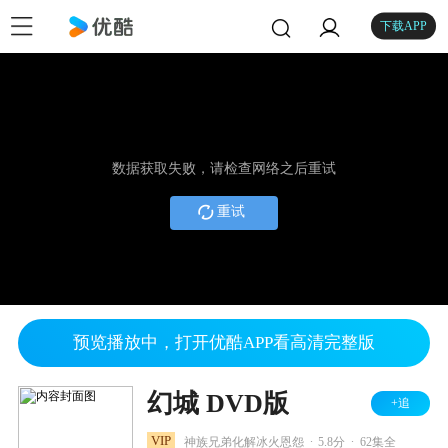
下载APP
数据获取失败，请检查网络之后重试
重试
预览播放中，打开优酷APP看高清完整版
幻城 DVD版
+追
.
.
VIP
神族兄弟化解冰火恩怨
5.8分
62集全