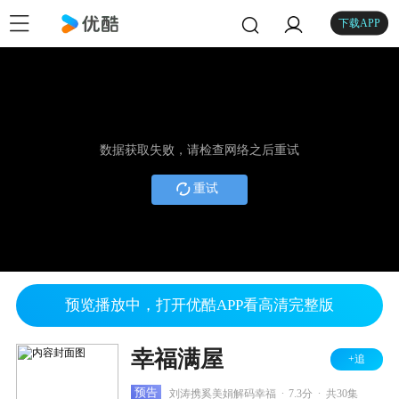
下载APP
数据获取失败，请检查网络之后重试
重试
预览播放中，打开优酷APP看高清完整版
幸福满屋
+追
.
.
预告
刘涛携奚美娟解码幸福
7.3分
共30集