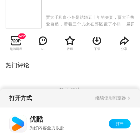
贾大千和白小冬是结婚五十年的夫妻，贾大千热
爱自然，带着三个儿女在郊区盖了小楼住在一
展开
起。老大贾舒的丈夫林光达经营汽车旗舰店，他
专注于事业，而忽视了贾舒，贾舒感到失落，提
出离婚。老二贾美美是老师，37岁未婚，和大龄
超清画质
收藏
下载
分享
55
的左小冬恋爱后遭到全家强烈反对，左小冬为赢
得未来丈母娘白小冬的喜欢，为贾家里的每个人
尽心尽力，可他们的婚事终于得到大家同意的时
热门评论
候，左小冬却因中风而悄然离开贾美美。老三贾
成是日企公司主管，他的妻子杨璐对贾成常年忙
于工作忽略家庭的做法心灰意冷，最终因他缺席
儿子的钢琴比赛而提出离婚。离婚后，贾舒和林
暂无评论
光达都还爱着彼此，准备复婚。失踪的左小冬在
打开方式
继续使用浏览器
病好后又回来了。经历了这许多事，贾大千一家
人更加明白珍惜身边人的可贵。
Copyright©
2026
优酷 youku.com
版权所有
优酷
京ICP备06050721号-1
打开
为好内容全力以赴