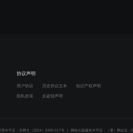
协议声明
用户协议
历史协议文本
知识产权声明
隐私政策
反盗链声明
营许可证：京网文（2024）0368-017号
网络出版服务许可证：（署）网出证（京