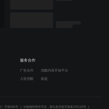
服务合作
广告合作
优酷内容开放平台
入驻优酷
娱盘
）字第266号
出版物经营许可证：新出发京批字第直150118号