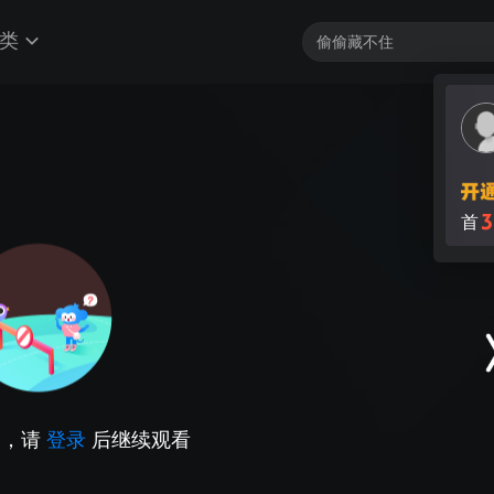
类
3
首
因，请
登录
后继续观看