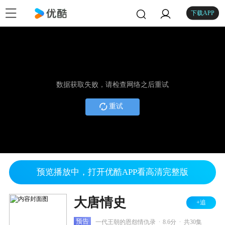
下载APP
数据获取失败，请检查网络之后重试
重试
预览播放中，打开优酷APP看高清完整版
大唐情史
+追
.
.
预告
一代王朝的恩怨情仇录
8.6分
共30集