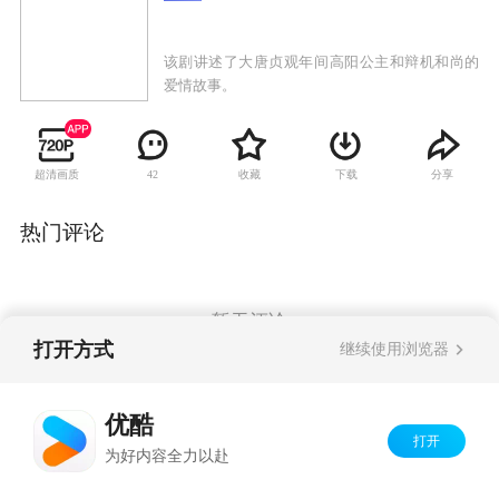
该剧讲述了大唐贞观年间高阳公主和辩机和尚的
爱情故事。
超清画质
收藏
下载
分享
42
热门评论
暂无评论
打开方式
继续使用浏览器
Copyright©
2026
优酷 youku.com
版权所有
优酷
京ICP备06050721号-1
打开
为好内容全力以赴