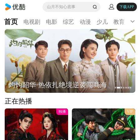
山月不知心底事
下载APP
首页
电视剧
电影
综艺
动漫
少儿
教育
生
灼灼韶华·热依扎绝境逆袭闯商海
正在热播
独播
VIP