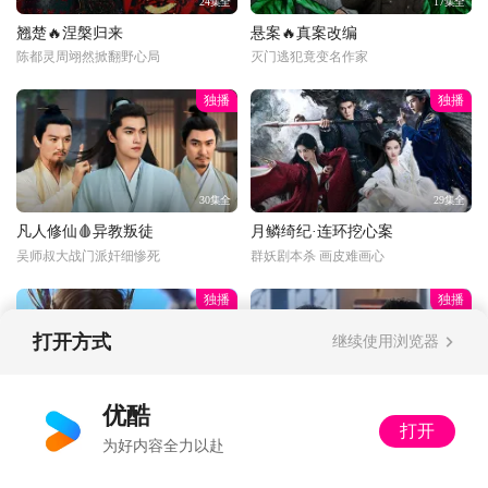
24集全
17集全
翘楚🔥涅槃归来
悬案🔥真案改编
陈都灵周翊然掀翻野心局
灭门逃犯竟变名作家
独播
独播
30集全
29集全
凡人修仙🩸异教叛徒
月鳞绮纪·连环挖心案
吴师叔大战门派奸细惨死
群妖剧本杀 画皮难画心
独播
独播
打开方式
继续使用浏览器
更新至34话
34集全
优酷
打开
光阴年番💥狂吸祖地
以法之名🔍突击审讯
为好内容全力以赴
二牛上嘴啃神像脚趾
洪亮上手段审讯落网贪官