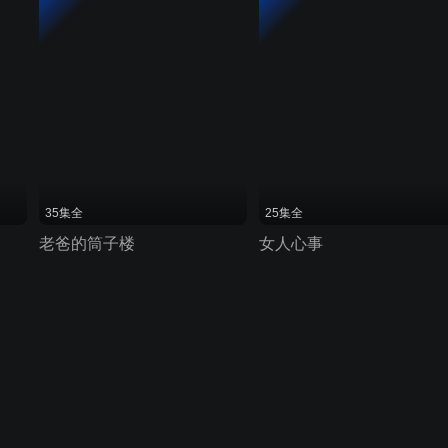
35集全
25集全
老爸的筒子楼
女人心事