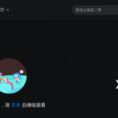
类
因，请
登录
后继续观看