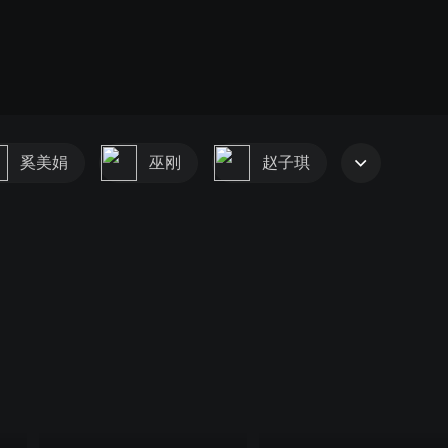
奚美娟
巫刚
赵子琪