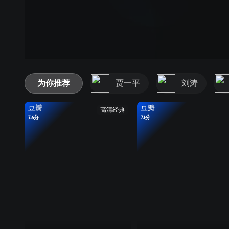
为你推荐
贾一平
刘涛
豆瓣
豆瓣
高清经典
7.6分
7.1分