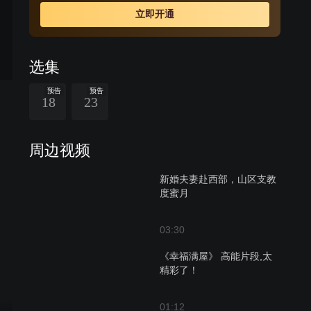
是日企公司主管，他的妻子杨璐对贾成常年忙于工作忽略
立即开通
家庭的做法心灰意冷，最终因他缺席儿子的钢琴比赛而提
出离婚。离婚后，贾舒和林光达都还爱着彼此，准备复
婚。失踪的左小冬在病好后又回来了。经历了这许多事，
选集
贾大千一家人更加明白珍惜身边人的可贵。
预告
预告
18
23
周边视频
新婚夫妻赴西部，山区支教
度蜜月
03:30
《幸福满屋》 高能片段,太
精彩了！
01:12