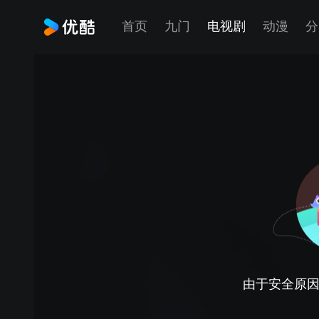
首页
九门
电视剧
动漫
分
由于安全原