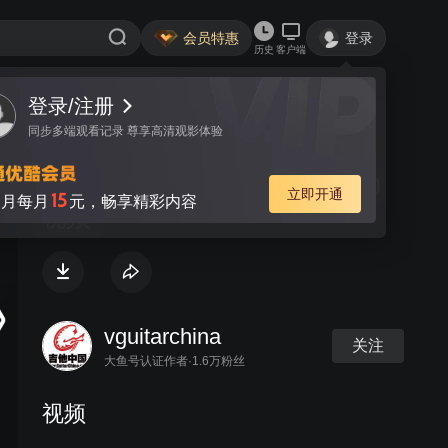
会员特惠
登录
历史
客户端
登录/注册
视频
讨论
同步多端观看记录 尊享高清观影体验
Lamb of god北京现场与VIP活动
立即开通
15
月每月
元，畅享精彩内容
视频
vguitarchina
关注
大鱼号认证作者·1.6万粉丝
视频