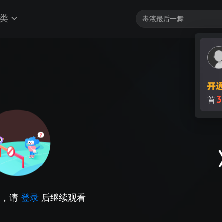
类
3
首
因，请
登录
后继续观看