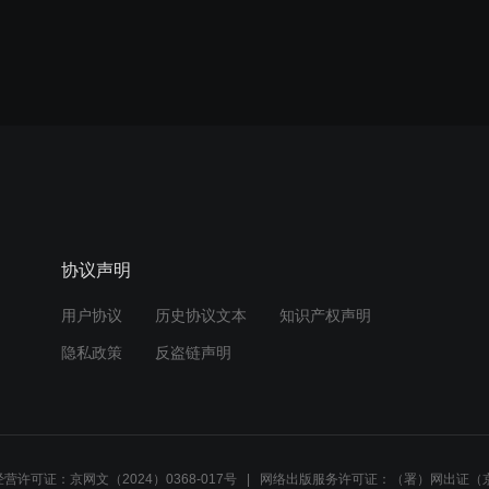
协议声明
用户协议
历史协议文本
知识产权声明
隐私政策
反盗链声明
营许可证：京网文（2024）0368-017号
网络出版服务许可证：（署）网出证（京