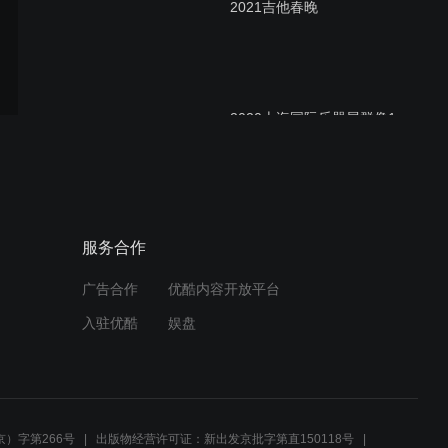
2021吉他春晚
2020上海国际乐器展群像1
—电声篇
GC带你逛乐展—艾鸽展位
服务合作
广告合作
优酷内容开放平台
入驻优酷
娱盘
2020上海乐器展 GC带你逛
——GIBSON展位
）字第266号
出版物经营许可证：新出发京批字第直150118号