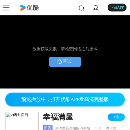
下载APP
数据获取失败，请检查网络之后重试
重试
预览播放中，打开优酷APP看高清完整版
幸福满屋
+追
.
.
预告
刘涛携奚美娟解码幸福
7.3分
共30集