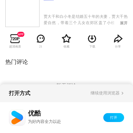
贾大千和白小冬是结婚五十年的夫妻，贾大千热
爱自然，带着三个儿女在郊区盖了小楼住在一
展开
起。老大贾舒的丈夫林光达经营汽车旗舰店，他
专注于事业，而忽视了贾舒，贾舒感到失落，提
出离婚。老二贾美美是老师，37岁未婚，和大龄
超清画质
收藏
下载
分享
21
的左小冬恋爱后遭到全家强烈反对，左小冬为赢
得未来丈母娘白小冬的喜欢，为贾家里的每个人
尽心尽力，可他们的婚事终于得到大家同意的时
热门评论
候，左小冬却因中风而悄然离开贾美美。老三贾
成是日企公司主管，他的妻子杨璐对贾成常年忙
于工作忽略家庭的做法心灰意冷，最终因他缺席
儿子的钢琴比赛而提出离婚。离婚后，贾舒和林
暂无评论
光达都还爱着彼此，准备复婚。失踪的左小冬在
打开方式
继续使用浏览器
病好后又回来了。经历了这许多事，贾大千一家
人更加明白珍惜身边人的可贵。
Copyright©
2026
优酷 youku.com
版权所有
优酷
京ICP备06050721号-1
打开
为好内容全力以赴