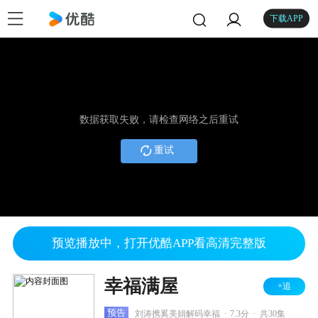
下载APP
数据获取失败，请检查网络之后重试
重试
预览播放中，打开优酷APP看高清完整版
幸福满屋
+追
.
.
预告
刘涛携奚美娟解码幸福
7.3分
共30集