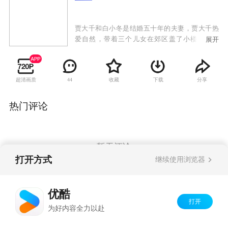
贾大千和白小冬是结婚五十年的夫妻，贾大千热
爱自然，带着三个儿女在郊区盖了小楼住在一
展开
起。老大贾舒的丈夫林光达经营汽车旗舰店，他
专注于事业，而忽视了贾舒，贾舒感到失落，提
出离婚。老二贾美美是老师，37岁未婚，和大龄
超清画质
收藏
下载
分享
44
的左小冬恋爱后遭到全家强烈反对，左小冬为赢
得未来丈母娘白小冬的喜欢，为贾家里的每个人
尽心尽力，可他们的婚事终于得到大家同意的时
热门评论
候，左小冬却因中风而悄然离开贾美美。老三贾
成是日企公司主管，他的妻子杨璐对贾成常年忙
于工作忽略家庭的做法心灰意冷，最终因他缺席
儿子的钢琴比赛而提出离婚。离婚后，贾舒和林
暂无评论
光达都还爱着彼此，准备复婚。失踪的左小冬在
打开方式
继续使用浏览器
病好后又回来了。经历了这许多事，贾大千一家
人更加明白珍惜身边人的可贵。
Copyright©
2026
优酷 youku.com
版权所有
优酷
京ICP备06050721号-1
打开
为好内容全力以赴