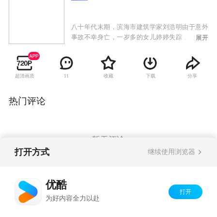
八十年代末期，滨海市建筑学家刘浩明由于意外
事故不幸身亡，一岁多的女儿婷婷失踪，其好友
展开
鹏达集团经理夏鹏飞与刘妻林蕙兰组建新家庭。
婷婷流落偏远山区，被叶大山收养，取名叶明
珠。二十二年后，叶明珠自学成才。她应聘到鹏
超清画质
收藏
下载
分享
11
达集团工作，与留洋回国的儿时伙伴李超再次相
遇，李超多次对叶明珠表达爱意，均被拒绝。夏
鹏飞的司机江志彬为了出人头地，威逼儿子江磊
热门评论
迎娶夏鹏飞的女儿夏梦洁。建筑监察刘浩宇揭开
了鹏达集团挪用资金的内幕，夏鹏飞面临破产。
叶明珠的身世之谜逐渐被揭开，她和李超一起为
共同的梦想而努力，成为建筑业的精英。李超的
暂无评论
执着最终感动了叶明珠，两人携手走到了一起，
打开方式
继续使用浏览器
迈向新的未来。
Copyright©
2026
优酷 youku.com
版权所有
优酷
京ICP备06050721号-1
打开
为好内容全力以赴