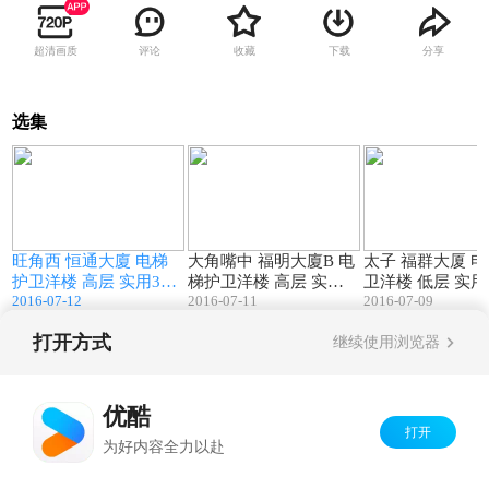
超清画质
评论
收藏
下载
分享
选集
1
01:20
00:35
旺角西 恒通大廈 电梯
大角嘴中 福明大廈B 电
太子 福群大厦 
和
护卫洋楼 高层 实用374
梯护卫洋楼 高层 实用2
卫洋楼 低层 实用
2016-07-12
2016-07-11
2016-07-09
尺 厅大房大 2房 http://
96尺 2房1厅1卫1厨 月
1房(2房打通1房)
morris-property.com/arc
租 HKD 10500 8分钟到
打开方式
hives/7829/
继续使用浏览器
0
太子旺角奥运地铁站
Copyright©
2026
优酷 youku.com
版权所有
京ICP备06050721号-1
优酷
打开
为好内容全力以赴